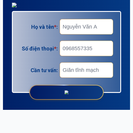
Họ và tên
*
:
Số điện thoại
*
:
Cần tư vấn: